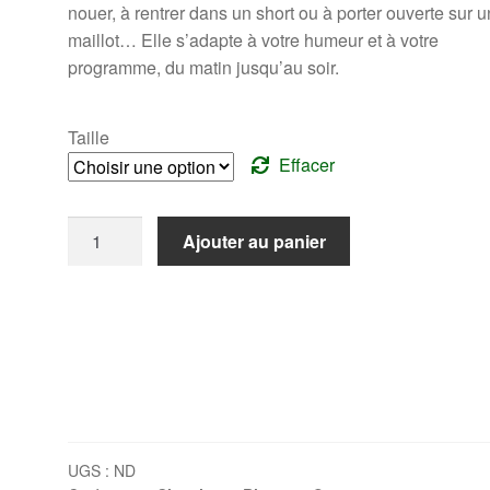
nouer, à rentrer dans un short ou à porter ouverte sur u
maillot… Elle s’adapte à votre humeur et à votre
programme, du matin jusqu’au soir.
Taille
Effacer
quantité
Ajouter au panier
de
Chemise
CARAIBES
rose
UGS :
ND