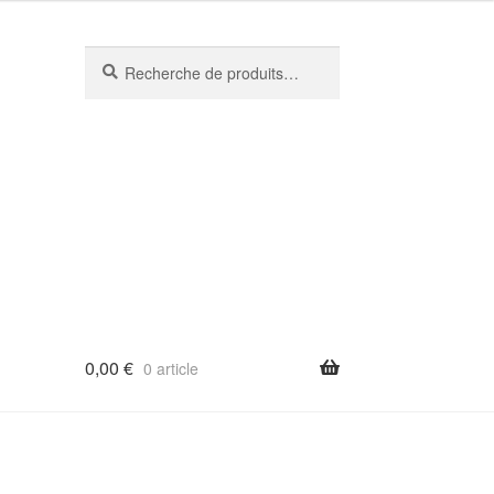
Recherche
Recherche
pour :
0,00
€
0 article