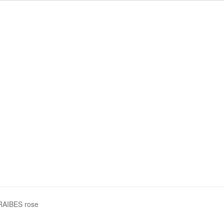
ions légales
Mon compte
Panier
Politique de confidentialité
RAIBES rose