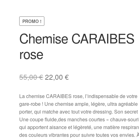
PROMO !
Chemise CARAIBES
rose
Le
Le
55,00
€
22,00
€
prix
prix
La chemise CARAIBES rose, l’indispensable de votre
initial
actuel
gare-robe ! Une chemise ample, légère, ultra agréable
était :
est :
porter, qui matche avec tout votre dressing. Son secret
Une coupe fluide,des manches courtes « chauve-souri
55,00 €.
22,00 €.
qui apportent aisance et légèreté, une matière respiran
des couleurs vibrantes pour suivre toutes vos envies. 