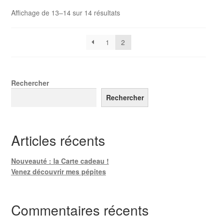
Trié
Affichage de 13–14 sur 14 résultats
du
plus
1
2
récent
au
plus
ancien
Rechercher
Rechercher
Articles récents
Nouveauté : la Carte cadeau !
Venez découvrir mes pépites
Commentaires récents