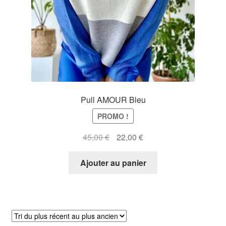
Pull AMOUR Bleu
PROMO !
Le
Le
45,00
€
22,00
€
prix
prix
initial
actuel
Ajouter au panier
était :
est :
45,00 €.
22,00 €.