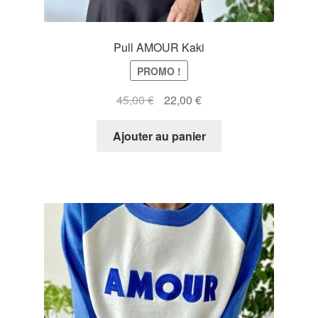
Pull AMOUR Kaki
PROMO !
Le
Le
45,00
€
22,00
€
prix
prix
initial
actuel
Ajouter au panier
était :
est :
45,00 €.
22,00 €.